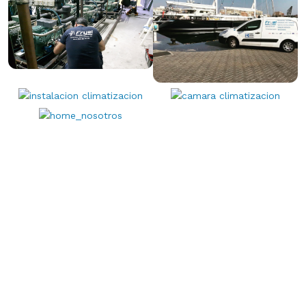
CIFRAS DE ÉXITOS
Descubra Nuestra Trayectoria y Logros
2015
30
+
FUNDADA EN
AÑOS DE