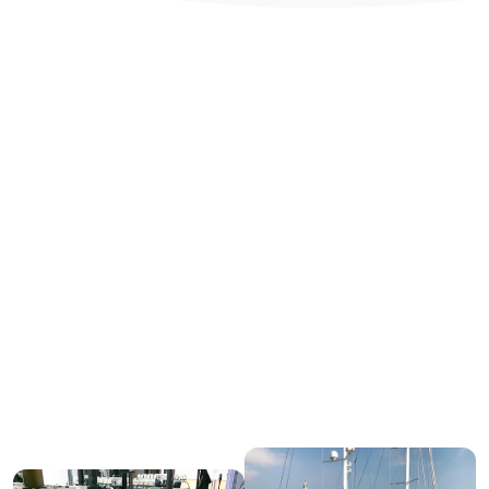
NOS DEDICAMOS A
Instalaciones y Mantenimiento,
Electricidad y Frió Comercial e Industrial
Pone a su disposición un equipo de profesionales con más
de 30 años de experiencia en Montaje y Mantenimiento de
Instalaciones de Frío Industrial y Comercial, Climatización,
Ventilación y Extracción.
Fryel, además, es una empresa que cada día cuenta con las
tecnologías más avanzadas con el único objetivo de dar el
mejor servicio posible para sus instalaciones y conseguir
unos excelentes rendimientos.
Para todo esto, Fryel utiliza materiales de primera calidad
para garantizar sus nuevas instalaciones y el mantenimiento
de las ya existentes. En definitiva, trabajamos con el objetivo
de ofrecerle el mejor servicio en el menor tiempo.