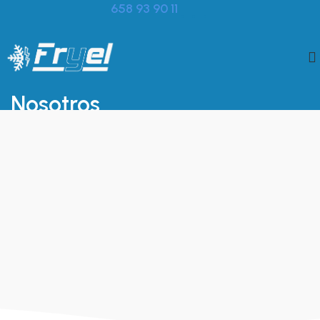
658 93 90 11
Nosotros
Inicio
»
Nosotros
Una
empresa
con experiencia
Nuestra filosofía
Ser cada
DÍA
más competitivos, trabajando con calidad y
rapidez utilizando las tecnologías mas avanzadas
Nuestro Objetivo
Ofrecerle el mejor servicio en el menor tiempo posible y con
unos precios más que ajustados.